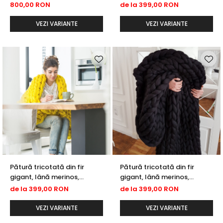
diverse culori
800,00 RON
de la 399,00 RON
VEZI VARIANTE
VEZI VARIANTE
Pătură tricotată din fir
Pătură tricotată din fir
gigant, lână merinos,
gigant, lână merinos,
galben
neagră
de la 399,00 RON
de la 399,00 RON
VEZI VARIANTE
VEZI VARIANTE