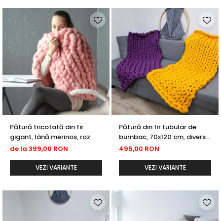
Pătură tricotată din fir
Pătură din fir tubular de
gigant, lână merinos, roz
bumbac, 70x120 cm, diverse
culori
de la 399,00 RON
495,00 RON
VEZI VARIANTE
VEZI VARIANTE