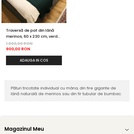
Traversă de pat din lână
merinos, 60 x 230 cm, verde
smarald
1.000,00 RON
900,00 RON
ADAUGA IN COS
Pături tricotate individual cu mâna, din fire gigante de
lână naturală de merinos sau din fir tubular de bumbac.
Magazinul Meu