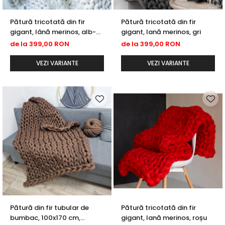
Pătură tricotată din fir
Pătură tricotată din fir
gigant, lână merinos, alb-
gigant, lană merinos, gri
ivory
de la 399,00 RON
de la 399,00 RON
VEZI VARIANTE
VEZI VARIANTE
Pătură din fir tubular de
Pătură tricotată din fir
bumbac, 100x170 cm,
gigant, lană merinos, roșu