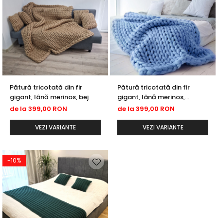
Pătură tricotată din fir
Pătură tricotată din fir
gigant, lână merinos, bej
gigant, lână merinos,
albastru
de la 399,00 RON
de la 399,00 RON
VEZI VARIANTE
VEZI VARIANTE
-10%