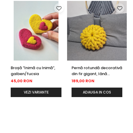
Dacă dorești o altă dimensiune decât cele de pe site,
lasă-ne un mesaj.
Broșă ”Inimă cu Inimă”,
Pernă rotundă decorativă
galben/fucsia
din fir gigant, lână
merinos, galben, 35 cm
45,00 RON
189,00 RON
VEZI VARIANTE
ADAUGA IN COS