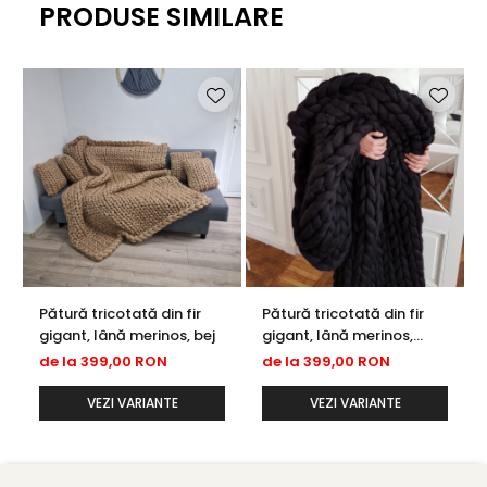
PRODUSE SIMILARE
Pătură tricotată din fir
Pătură tricotată din fir
gigant, lână merinos, bej
gigant, lână merinos,
neagră
de la 399,00 RON
de la 399,00 RON
VEZI VARIANTE
VEZI VARIANTE