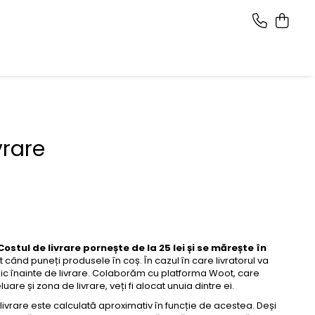
vrare
Costul de livrare pornește de la 25 lei și se mărește în
ând puneți produsele în coș. În cazul în care livratorul va
fonic înainte de livrare. Colaborăm cu platforma Woot, care
e și zona de livrare, veți fi alocat unuia dintre ei.
ivrare este calculată aproximativ în funcție de acestea. Deși