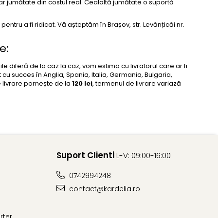
ar jumătate din costul real. Cealaltă jumătate o suportă
entru a fi ridicat. Vă așteptăm în Brașov, str. Levănțicăi nr.
e:
le diferă de la caz la caz, vom estima cu livratorul care ar fi
t cu succes în Anglia, Spania, Italia, Germania, Bulgaria,
e livrare pornește de la
120 lei
, termenul de livrare variază
Suport Clienti
L-V: 09:00-16:00
0742994248
contact@kardelia.ro
arter