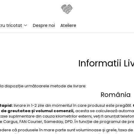
tru tricotat
Despre noi
Ateliere
Informatii Li
a dispoziție următoarele metode de livrare:
România
Rapid:
livrare in 1-2 zile din momentul în care produsul este pregătit.
e de greutatea și volumul comenzii,
acesta se calculează automat c
 taxe suplimentare din cauza kilometrilor externi, veți fi anunțat tele
 Cargus, FAN Courier, Sameday, DPD. În funcție de programul de preluar
edere că produsele în mare parte sunt voluminoase și grele, taxa de l