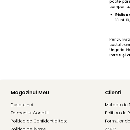
poate păre
compania, 
Ridicar
18, bl. 1
Pentru livr
costul tran
Ungaria. Ne
între
5 și 2
Magazinul Meu
Clienti
Despre noi
Metode de 
Termeni si Conditii
Politica de 
Politica de Confidentialitate
Formular de
Politica de livrare
ANPC