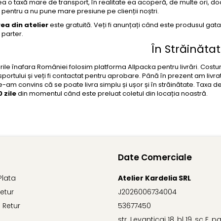
a o taxă mare de transport, în realitate ea acoperă, de multe ori, do
pentru a nu pune mare presiune pe clienții noștri.
ea din atelier
este gratuită. Veți fi anunțați când este produsul gata p
9, parter.
În Străinătat
ările înafara României folosim platforma Allpacka pentru livrări. Costuri
sportului și veți fi contactat pentru aprobare. Până în prezent am livra
-am convins că se poate livra simplu și ușor și în străinătate. Taxa d
0 zile
din momentul când este preluat coletul din locația noastră.
Date Comerciale
Plata
Atelier Kardelia SRL
Retur
J2026006734004
 Retur
53677450
str. Levanticai 18, bl 19, sc E, p