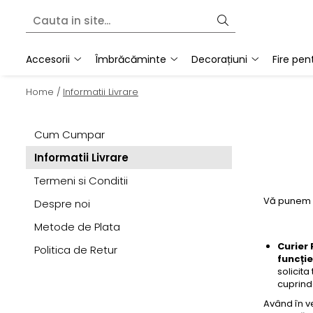
Accesorii
Îmbrăcăminte
Decorațiuni
Fire pentru tricotat
Accesorii
Îmbrăcăminte
Decorațiuni
Fire pen
Broșe și Cercei
Cardigane
Pături
Fire gigante din lână
Home /
Informatii Livrare
Căciuli
Veste
Perne
Fir tubular din bumbac
Bentițe
Fire groase din merinos
Cum Cumpar
Fulare
Fire subțiri din merinos
Informatii Livrare
Termeni si Conditii
Vă punem l
Despre noi
Metode de Plata
Curier 
Politica de Retur
funcți
solicita
cuprinde
Având în v