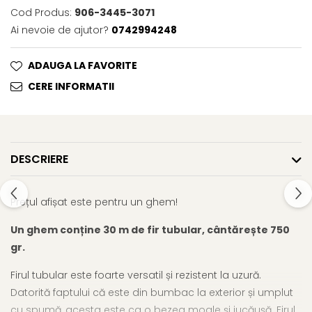
Cod Produs:
906-3445-3071
Ai nevoie de ajutor?
0742994248
ADAUGA LA FAVORITE
CERE INFORMATII
DESCRIERE
Prețul afișat este pentru un ghem!
Un ghem conține 30 m de fir tubular, cântărește 750
gr.
Firul tubular este foarte versatil și rezistent la uzură.
Datorită faptului că este din bumbac la exterior și umplut
cu spumă, acesta este ca o bezea moale și jucăușă. Firul