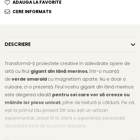
ADAUGA LA FAVORITE
CERE INFORMATII
DESCRIERE
Transformă-ți proiectele creative în adevărate opere de
artă cu firul
gigant din lână merinos
, într-o nuanță
de
verde smarald
cu magnetism aparte. Nu e doar o
culoare, ci o prezență. Firul nostru gigant din lână merinos
este alegerea ideală
pentru cei care vor să creeze cu
mâinile lor piese unicat
, pline de textură și căldură. Fie că
ești la primul tău proiect DIY sau ești un artizan
experimentat, acest fir îți oferă o experiență senzorială
deosebită încă de la prima atingere.
🌟 Caracteristici: