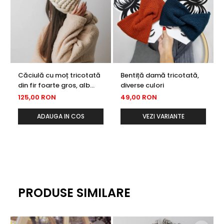
Căciulă cu moț tricotată
Bentiță damă tricotată,
din fir foarte gros, alb
diverse culori
ivory
125,00 RON
49,00 RON
ADAUGA IN COS
VEZI VARIANTE
PRODUSE SIMILARE