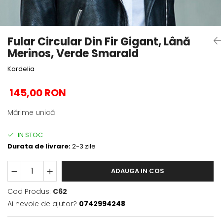
Fular Circular Din Fir Gigant, Lână
Merinos, Verde Smarald
Kardelia
145,00 RON
Mărime unică
IN STOC
Durata de livrare:
2-3 zile
ADAUGA IN COS
Cod Produs:
C62
Ai nevoie de ajutor?
0742994248