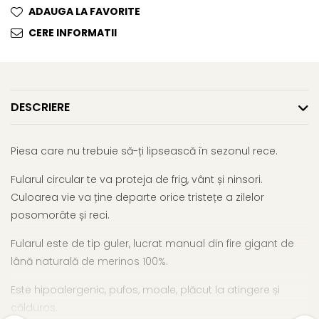
ADAUGA LA FAVORITE
CERE INFORMATII
DESCRIERE
Piesa care nu trebuie să-ți lipsească în sezonul rece.
Fularul circular te va proteja de frig, vânt și ninsori.
Culoarea vie va ține departe orice tristețe a zilelor
posomorâte și reci.
Fularul este de tip guler, lucrat manual din fire gigant de
lână naturală de merinos 100%.
Este hipoalergenic, pufos, moale, plăcut la atingere și
călduros.