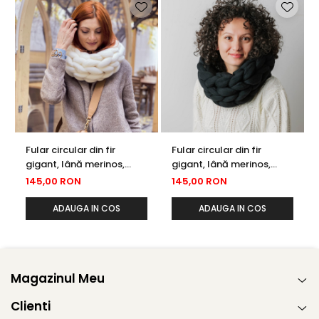
Fular circular din fir
Fular circular din fir
gigant, lână merinos,
gigant, lână merinos,
ivory
negru
145,00 RON
145,00 RON
ADAUGA IN COS
ADAUGA IN COS
Magazinul Meu
Clienti