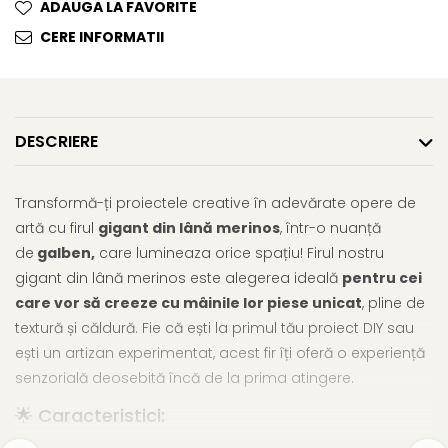
ADAUGA LA FAVORITE
CERE INFORMATII
DESCRIERE
Transformă-ți proiectele creative în adevărate opere de
artă cu firul
gigant din lână merinos
, într-o nuanță
de
galben,
care lumineaza orice spațiu! Firul nostru
gigant din lână merinos este alegerea ideală
pentru cei
care vor să creeze cu mâinile lor piese unicat
, pline de
textură și căldură. Fie că ești la primul tău proiect DIY sau
ești un artizan experimentat, acest fir îți oferă o experiență
senzorială deosebită încă de la prima atingere.
🌟 Caracteristici: